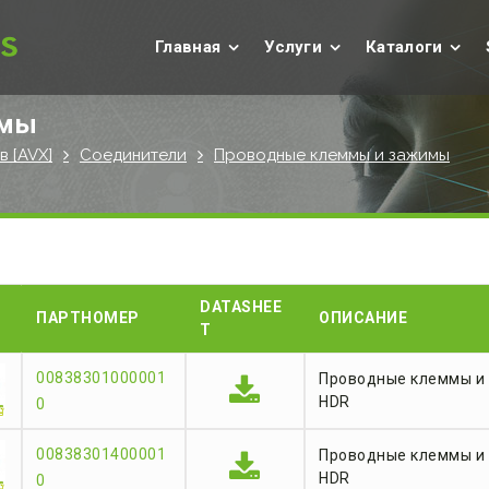
Главная
Услуги
Каталоги
имы
 [AVX]
Соединители
Проводные клеммы и зажимы
DATASHEE
ПАРТНОМЕР
ОПИСАНИЕ
T
00838301000001
Проводные клеммы и 
HDR
0
00838301400001
Проводные клеммы и 
HDR
0