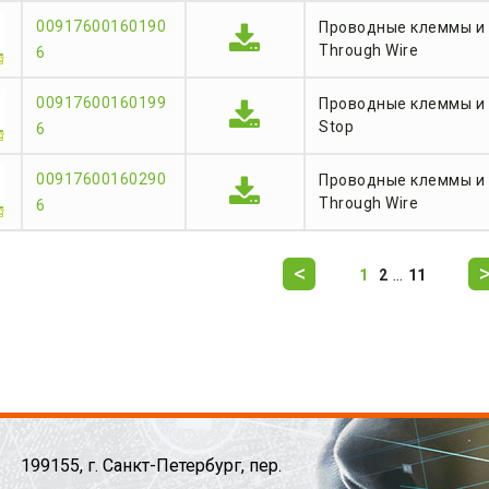
00917600160190
Проводные клеммы и
Through Wire
6
00917600160199
Проводные клеммы и 
Stop
6
00917600160290
Проводные клеммы и
Through Wire
6
...
1
2
11
199155, г. Санкт-Петербург, пер.