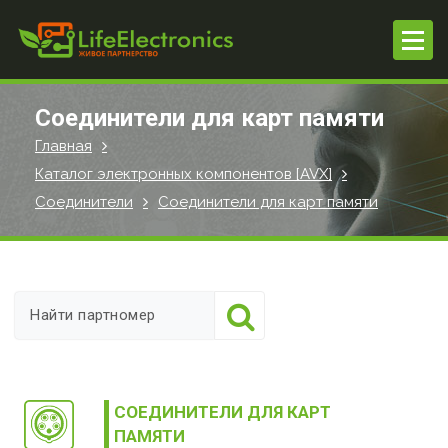
П
е
р
е
й
Соединители для карт памяти
т
Главная
и
Каталог электронных компонентов [AVX]
к
с
Соединители
Соединители для карт памяти
о
д
е
р
ж
и
м
о
СОЕДИНИТЕЛИ ДЛЯ КАРТ
м
ПАМЯТИ
у