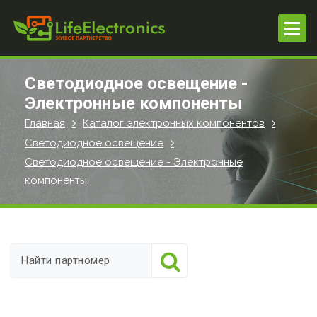
П
е
р
е
й
Светодиодное освещение -
т
Электронные компоненты
и
Главная
Каталог электронных компонентов
к
с
Светодиодное освещение
о
Светодиодное освещение - Электронные
д
компоненты
е
р
ж
и
м
о
м
у