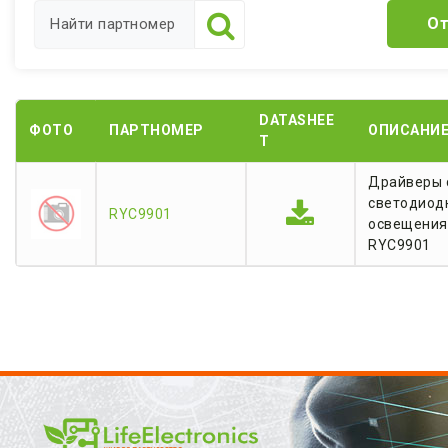
От
DATASHEE
ФОТО
ПАРТНОМЕР
ОПИСАНИ
T
Драйверы 
светодиод
RYC9901
освещения
RYC9901