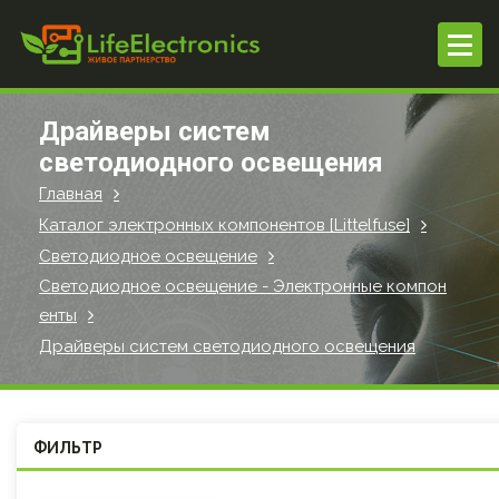
П
е
р
е
й
Драйверы систем
т
светодиодного освещения
и
Главная
к
с
Каталог электронных компонентов [Littelfuse]
о
Светодиодное освещение
д
Светодиодное освещение - Электронные компон
е
енты
р
Драйверы систем светодиодного освещения
ж
и
м
о
ФИЛЬТР
м
у