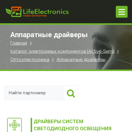
П
е
р
е
й
Аппаратные драйверы
т
Главная
и
Каталог электронных компонентов [Active-Semi]
к
с
Оптоэлектроника
Аппаратные драйверы
о
д
е
р
ж
и
м
о
ДРАЙВЕРЫ СИСТЕМ
м
СВЕТОДИОДНОГО ОСВЕЩЕНИЯ
у