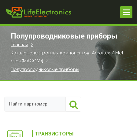
П
е
р
е
й
Полупроводниковые приборы
т
Главная
и
Каталог электронных компонентов [Aeroflex / Met
к
elics (MACOM)]
с
о
Полупроводниковые приборы
д
е
р
ж
и
м
о
м
ТРАНЗИСТОРЫ
у