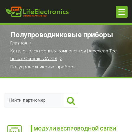
П
е
р
е
й
Полупроводниковые приборы
т
Главная
и
Каталог электронных компонентов [American Tec
к
hnical Ceramics (ATC)]
с
о
Полупроводниковые приборы
д
е
р
ж
и
м
о
м
МОДУЛИ БЕСПРОВОДНОЙ СВЯЗИ
у