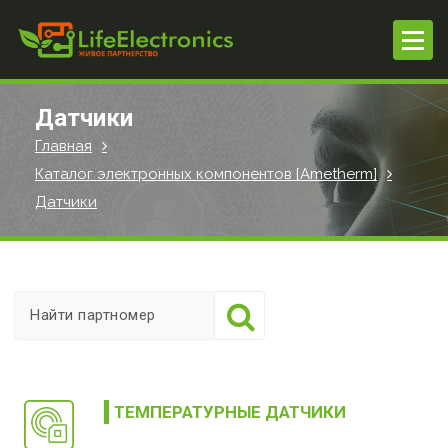
П
е
р
е
й
Датчики
т
Главная
и
Каталог электронных компонентов [Ametherm]
к
с
Датчики
о
д
е
р
ж
и
м
о
ТЕМПЕРАТУРНЫЕ ДАТЧИКИ
м
у