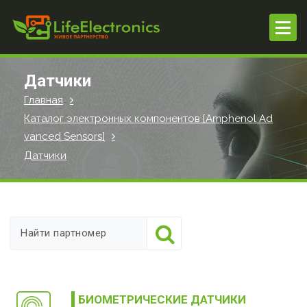
П
е
р
е
й
Датчики
т
Главная
и
Каталог электронных компонентов [Amphenol Ad
к
vanced Sensors]
с
о
Датчики
д
е
р
ж
и
м
о
м
БИОМЕТРИЧЕСКИЕ ДАТЧИКИ
у