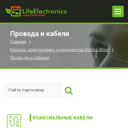
П
е
р
е
й
Провода и кабели
т
Главная
и
Каталог электронных компонентов [Alpha Wire]
к
с
Провода и кабели
о
д
е
р
ж
и
м
о
КОАКСИАЛЬНЫЕ КАБЕЛИ
м
у