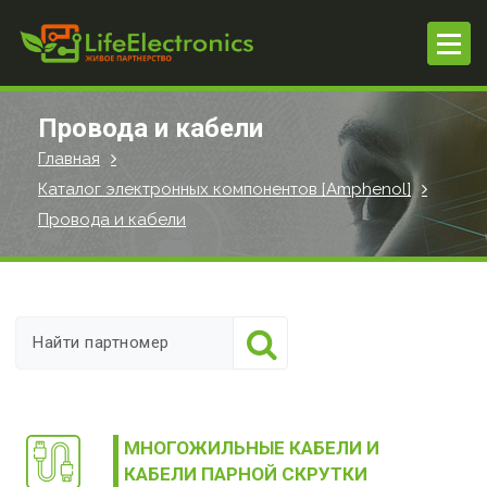
П
е
р
е
й
Провода и кабели
т
Главная
и
Каталог электронных компонентов [Amphenol]
к
с
Провода и кабели
о
д
е
р
ж
и
м
о
МНОГОЖИЛЬНЫЕ КАБЕЛИ И
м
КАБЕЛИ ПАРНОЙ СКРУТКИ
у