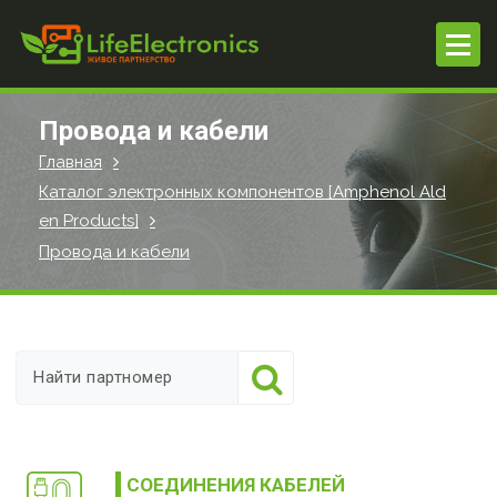
П
е
р
е
й
Провода и кабели
т
Главная
и
Каталог электронных компонентов [Amphenol Ald
к
en Products]
с
о
Провода и кабели
д
е
р
ж
и
м
о
м
СОЕДИНЕНИЯ КАБЕЛЕЙ
у