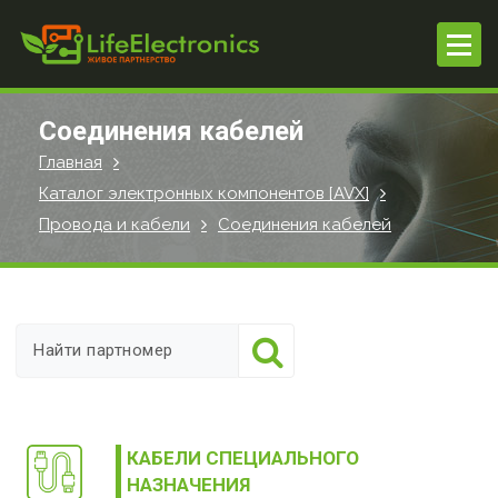
П
е
р
е
й
Соединения кабелей
т
Главная
и
Каталог электронных компонентов [AVX]
к
с
Провода и кабели
Соединения кабелей
о
д
е
р
ж
и
м
о
КАБЕЛИ СПЕЦИАЛЬНОГО
м
НАЗНАЧЕНИЯ
у