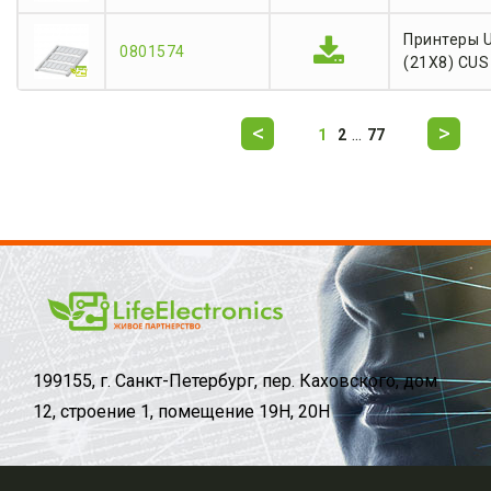
Принтеры 
0801574
(21X8) CUS
...
1
2
77
199155, г. Санкт-Петербург, пер. Каховского, дом
12, строение 1, помещение 19Н, 20Н