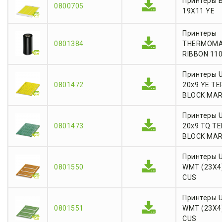
Принтеры 
0800705
19X11 YE
Принтеры
0801384
THERMOMA
RIBBON 11
Принтеры 
0801472
20x9 YE T
BLOCK MA
Принтеры 
0801473
20x9 TQ T
BLOCK MA
Принтеры 
0801550
WMT (23X4
CUS
Принтеры 
0801551
WMT (23X4
CUS