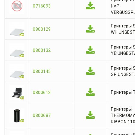
0716093
I-VP
VERGUSSP
Принтеры S
0800129
WH:UNGES
Принтеры S
0800132
YE:UNGEST
Принтеры S
0800145
SR:UNGES
Принтеры 
0800613
Принтеры
0800687
THERMOMA
RIBBON 11