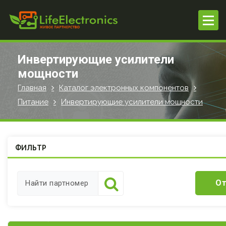
П
е
р
е
й
Инвертирующие усилители
т
мощности
и
Главная
Каталог электронных компонентов
к
с
Питание
Инвертирующие усилители мощности
о
д
е
ФИЛЬТР
р
ж
и
От
м
о
м
у