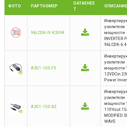
DATASHEE
ФОТО
ПАРТНОМЕР
ОПИСАНИ
T
Инвертиру
усилители
96LCDK-IV-K3094
мощности
INVERTER 
96LCDK-6.4
Инвертиру
усилители
A301-100-F3
мощности 
12VDCin 2
Power Inver
Инвертиру
усилители
мощности 
A301-150-B2
110Vout 15
MODIFIED S
WAVE