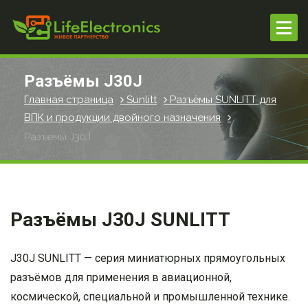
П
е
р
е
й
Разъёмы J30J
т
Главная страница
Sunlitt
Разъёмы SUNLITT для
и
ВПК и продукции двойного назначения
к
Разъёмы J30J
с
о
д
е
р
Разъёмы J30J SUNLITT
ж
и
м
J30J SUNLITT — серия миниатюрных прямоугольных
о
разъёмов для применения в авиационной,
м
космической, специальной и промышленной технике.
у